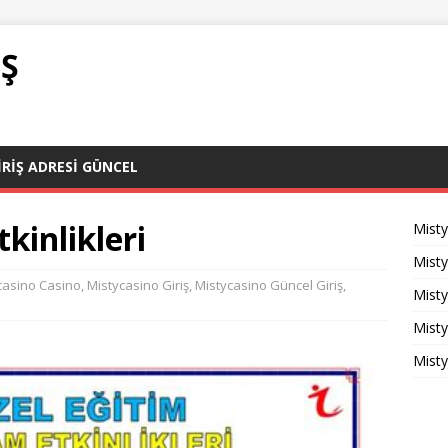
IŞ
RIŞ ADRESI GÜNCEL
kinlikleri
Misty
Misty
casino Casino
,
Mistycasino Giriş
,
Mistycasino Güncel Giriş
,
Misty
Misty
Misty