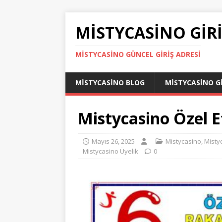
MISTYCASINO GİR
MISTYCASINO GÜNCEL GİRIŞ ADRESI
MISTYCASINO BLOG
MISTYCASINO GI
Mistycasino Özel Et
Mayıs 26, 2025
Mistycasino
,
Misty
Mistycasino Üyelik
0