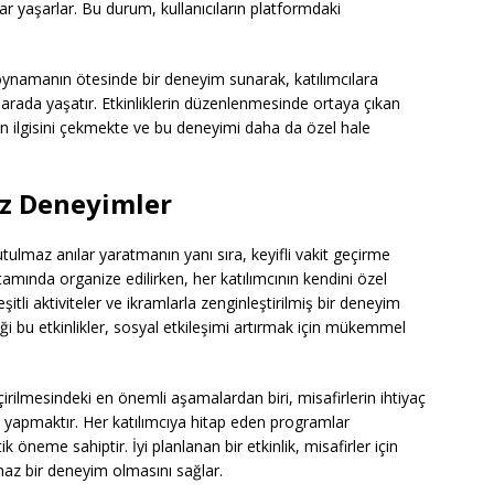
ar yaşarlar. Bu durum, kullanıcıların platformdaki
 oynamanın ötesinde bir deneyim sunarak, katılımcılara
arada yaşatır. Etkinliklerin düzenlenmesinde ortaya çıkan
ların ilgisini çekmekte ve bu deneyimi daha da özel hale
iz Deneyimler
nutulmaz anılar yaratmanın yanı sıra, keyifli vakit geçirme
tamında organize edilirken, her katılımcının kendini özel
itli aktiviteler ve ikramlarla zenginleştirilmiş bir deneyim
iği bu etkinlikler, sosyal etkileşimi artırmak için mükemmel
rilmesindeki en önemli aşamalardan biri, misafirlerin ihtiyaç
sı yapmaktır. Her katılımcıya hitap eden programlar
ik öneme sahiptir. İyi planlanan bir etkinlik, misafirler için
az bir deneyim olmasını sağlar.