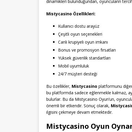
dinamikleri bulunduğundan, oyuncuların tercih
Mistycasino Özellikleri:
Kullanıcı dostu arayüz
Çeşitli oyun seçenekleri
Canlı krupiyeli oyun imkanı
Bonus ve promosyon fırsatları
Yüksek güvenlik standartları
Mobil uyumluluk
24/7 müşteri desteği
Bu özellikler,
Mistycasino
platformunu diğerl
bu platformda sadece eğlenmekle kalmaz, aynı 
bulurlar. Bu da Mistycasino Oyun’un, oyuncula
önemli bir etkendir. Sonuç olarak,
Mistycasi
ilgisini çekmeye devam etmektedir.
Mistycasino Oyun Oynama