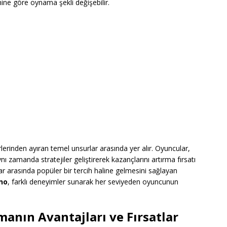
ine göre oynama şekli değişebilir.
erinden ayıran temel unsurlar arasında yer alır. Oyuncular,
zamanda stratejiler geliştirerek kazançlarını artırma fırsatı
r arasında popüler bir tercih haline gelmesini sağlayan
no
, farklı deneyimler sunarak her seviyeden oyuncunun
nın Avantajları ve Fırsatlar