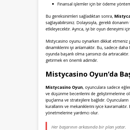
Finansal işlemler için bir ödeme yönte
Bu gereksinimleri sağladıktan sonra,
Mistyc
sağlayabilirsiniz. Dolayısıyla, gerekli donanı
etkileyecektir. Ayrıca, iyi bir oyun deneyimi iç
Mistycasino oyunu oynarken dikkat etmeniz ge
dinamiklerini iyi anlamaktır. Bu, sadece da
oyunda başarılı olma şansınızı da artıracaktır.
getirmek en önemli adımdır.
Mistycasino Oyun’da Başa
Mistycasino Oyun
, oyunculara sadece eğle
ve düşünme becerilerini de geliştirmelerine ol
ipuçlarına ve stratejilere bağlıdır. Oyuncular
kurallarını ve mekaniklerini iyice kavramaktır.
yönetmelerine yardımcı olur.
Her başarının arkasında bir plan yatar.