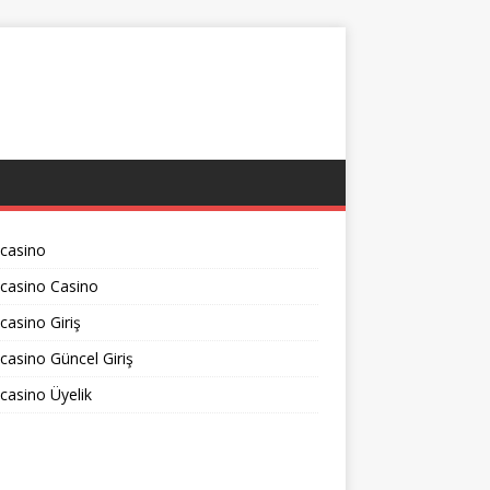
casino
casino Casino
casino Giriş
casino Güncel Giriş
casino Üyelik