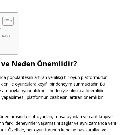
?
rsatlar
 ve Neden Önemlidir?
da popülaritesini artıran yenilikçi bir oyun platformudur.
kleri ile oyunculara keyifli bir deneyim sunmaktadır. Bu
amacıyla oynanabilmesi nedeniyle oldukça önemlidir.
im yapabilmesi, platformun cazibesini artıran önemli bir
ürleri arasında slot oyunları, masa oyunları ve canlı krupiyeli
arın farklı deneyimler yaşamasını sağlar ve aynı zamanda yeni
ırır. Özellikle, her oyun türünün kendine has kuralları ve