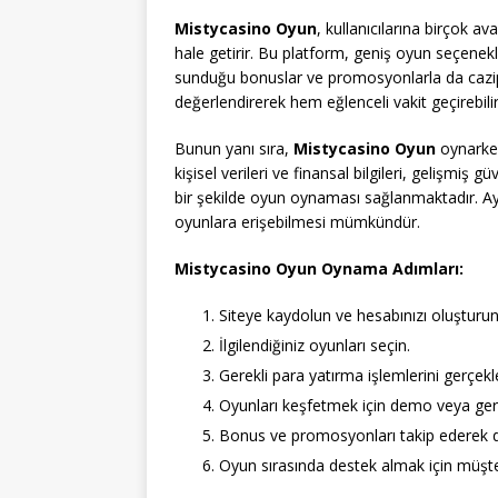
Mistycasino Oyun
, kullanıcılarına birçok a
hale getirir. Bu platform, geniş oyun seçenek
sunduğu bonuslar ve promosyonlarla da cazip b
değerlendirerek hem eğlenceli vakit geçirebili
Bunun yanı sıra,
Mistycasino Oyun
oynarken
kişisel verileri ve finansal bilgileri, gelişmiş
bir şekilde oyun oynaması sağlanmaktadır. Ayr
oyunlara erişebilmesi mümkündür.
Mistycasino Oyun Oynama Adımları:
Siteye kaydolun ve hesabınızı oluşturun
İlgilendiğiniz oyunları seçin.
Gerekli para yatırma işlemlerini gerçekle
Oyunları keşfetmek için demo veya ger
Bonus ve promosyonları takip ederek d
Oyun sırasında destek almak için müşteri