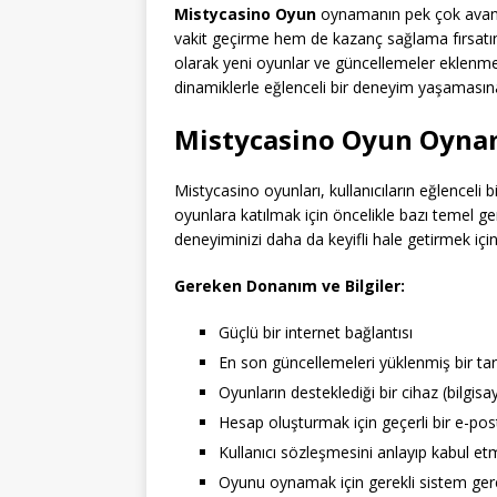
Mistycasino Oyun
oynamanın pek çok avanta
vakit geçirme hem de kazanç sağlama fırsatına
olarak yeni oyunlar ve güncellemeler eklenme
dinamiklerle eğlenceli bir deneyim yaşamasın
Mistycasino Oyun Oynam
Mistycasino oyunları, kullanıcıların eğlencel
oyunlara katılmak için öncelikle bazı temel ge
deneyiminizi daha da keyifli hale getirmek içi
Gereken Donanım ve Bilgiler:
Güçlü bir internet bağlantısı
En son güncellemeleri yüklenmiş bir tar
Oyunların desteklediği bir cihaz (bilgisa
Hesap oluşturmak için geçerli bir e-pos
Kullanıcı sözleşmesini anlayıp kabul e
Oyunu oynamak için gerekli sistem ger