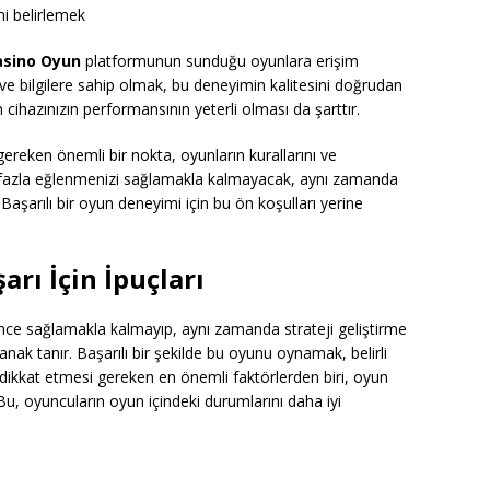
mi belirlemek
asino Oyun
platformunun sunduğu oyunlara erişim
m ve bilgilere sahip olmak, bu deneyimin kalitesini doğrudan
in cihazınızın performansının yeterli olması da şarttır.
reken önemli bir nokta, oyunların kurallarını ve
ha fazla eğlenmenizi sağlamakla kalmayacak, aynı zamanda
 Başarılı bir oyun deneyimi için bu ön koşulları yerine
rı İçin İpuçları
nce sağlamakla kalmayıp, aynı zamanda strateji geliştirme
anak tanır. Başarılı bir şekilde bu oyunu oynamak, belirli
ın dikkat etmesi gereken en önemli faktörlerden biri, oyun
 Bu, oyuncuların oyun içindeki durumlarını daha iyi