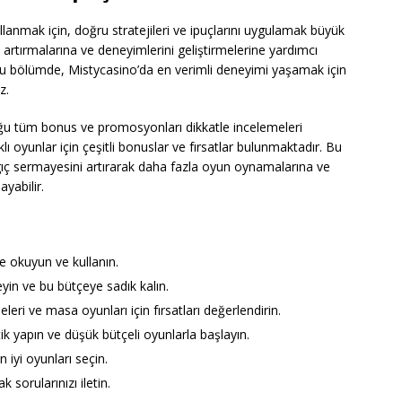
ullanmak için, doğru stratejileri ve ipuçlarını uygulamak büyük
ı artırmalarına ve deneyimlerini geliştirmelerine yardımcı
Bu bölümde, Mistycasino’da en verimli deneyimi yaşamak için
z.
duğu tüm bonus ve promosyonları dikkatle incelemeleri
lı oyunlar için çeşitli bonuslar ve fırsatlar bulunmaktadır. Bu
gıç sermayesini artırarak daha fazla oyun oynamalarına ve
yabilir.
e okuyun ve kullanın.
in ve bu bütçeye sadık kalın.
leri ve masa oyunları için fırsatları değerlendirin.
atik yapın ve düşük bütçeli oyunlarla başlayın.
 iyi oyunları seçin.
 sorularınızı iletin.