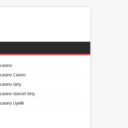
casino
casino Casino
casino Giriş
casino Güncel Giriş
casino Üyelik