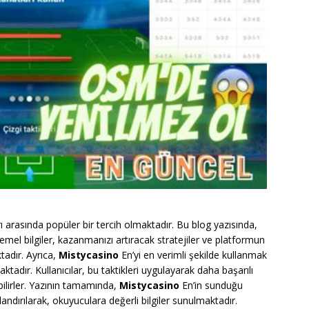
 arasında popüler bir tercih olmaktadır. Bu blog yazısında,
mel bilgiler, kazanmanızı artıracak stratejiler ve platformun
tadır. Ayrıca,
Mistycasino
En’yi en verimli şekilde kullanmak
aktadır. Kullanıcılar, bu taktikleri uygulayarak daha başarılı
bilirler. Yazının tamamında,
Mistycasino
En’in sunduğu
andırılarak, okuyuculara değerli bilgiler sunulmaktadır.