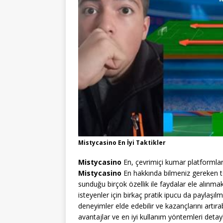
Mistycasino En İyi Taktikler
Mistycasino
En, çevrimiçi kumar platformları
Mistycasino
En hakkında bilmeniz gereken te
sunduğu birçok özellik ile faydalar ele alınmak
isteyenler için birkaç pratik ipucu da paylaşılm
deneyimler elde edebilir ve kazançlarını artıra
avantajlar ve en iyi kullanım yöntemleri detayl