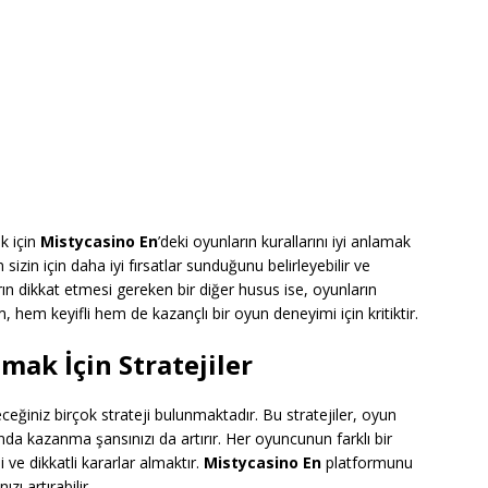
k için
Mistycasino En
’deki oyunların kurallarını iyi anlamak
izin için daha iyi fırsatlar sunduğunu belirleyebilir ve
ıların dikkat etmesi gereken bir diğer husus ise, oyunların
 hem keyifli hem de kazançlı bir oyun deneyimi için kritiktir.
mak İçin Stratejiler
eğiniz birçok strateji bulunmaktadır. Bu stratejiler, oyun
da kazanma şansınızı da artırır. Her oyuncunun farklı bir
li ve dikkatli kararlar almaktır.
Mistycasino En
platformunu
zı artırabilir.