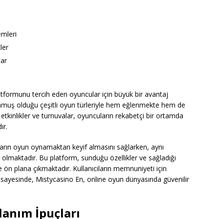
emleri
ler
lar
tformunu tercih eden oyuncular için büyük bir avantaj
unmuş olduğu çeşitli oyun türleriyle hem eğlenmekte hem de
 etkinlikler ve turnuvalar, oyuncuların rekabetçi bir ortamda
ır.
arın oyun oynamaktan keyif almasını sağlarken, aynı
lmaktadır. Bu platform, sunduğu özellikler ve sağladığı
e ön plana çıkmaktadır. Kullanıcıların memnuniyeti için
er sayesinde, Mistycasino En, online oyun dünyasında güvenilir
lanım İpuçları