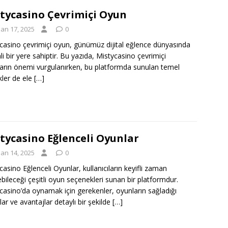
tycasino Çevrimiçi Oyun
san 17, 2025
0
casino çevrimiçi oyun, günümüz dijital eğlence dünyasında
i bir yere sahiptir. Bu yazıda, Mistycasino çevrimiçi
arın önemi vurgulanırken, bu platformda sunulan temel
ikler de ele
[…]
tycasino Eğlenceli Oyunlar
san 14, 2025
0
casino Eğlenceli Oyunlar, kullanıcıların keyifli zaman
ebileceği çeşitli oyun seçenekleri sunan bir platformdur.
casino’da oynamak için gerekenler, oyunların sağladığı
lar ve avantajlar detaylı bir şekilde
[…]