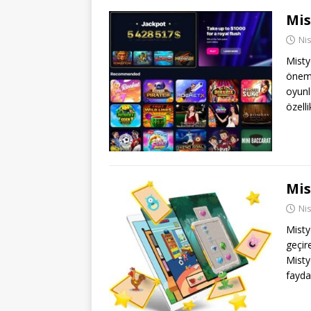
Mis
Ni
Misty
öneml
oyunl
özell
Mis
Ni
Misty
geçir
Misty
fayda