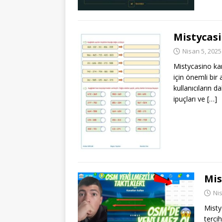
Mistycasi
Nisan 5, 2025
Mistycasino kar
için önemli bir
kullanıcıların d
ipuçları ve
[…]
Mis
Ni
Misty
terci