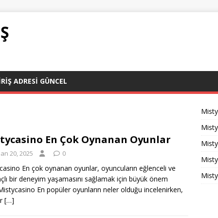
IŞ
RIŞ ADRESI GÜNCEL
Misty
Misty
tycasino En Çok Oynanan Oyunlar
Misty
san 20, 2025
0
Misty
casino En çok oynanan oyunlar, oyuncuların eğlenceli ve
Misty
çlı bir deneyim yaşamasını sağlamak için büyük önem
.Mistycasino En popüler oyunların neler olduğu incelenirken,
ir
[…]