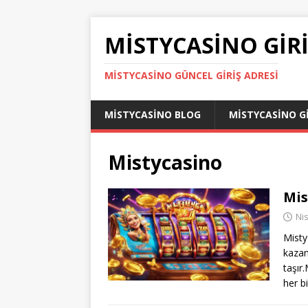
MISTYCASINO GİR
MISTYCASINO GÜNCEL GİRIŞ ADRESI
MISTYCASINO BLOG
MISTYCASINO GI
Mistycasino
Mis
Ni
Misty
kazan
taşır
her b