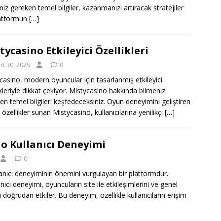
niz gereken temel bilgiler, kazanmanızı artıracak stratejiler
latformun
[…]
tycasino Etkileyici Özellikleri
rt 30, 2025
0
casino, modern oyuncular için tasarlanmış etkileyici
ikleriyle dikkat çekiyor. Mistycasino hakkında bilmeniz
en temel bilgileri keşfedeceksiniz. Oyun deneyimini geliştiren
i özellikler sunan Mistycasino, kullanıcılarına yenilikçi
[…]
o Kullanıcı Deneyimi
0
lanıcı deneyiminin önemini vurgulayan bir platformdur.
nıcı deneyimi, oyuncuların site ile etkileşimlerini ve genel
doğrudan etkiler. Bu deneyim, özellikle kullanıcıların erişim